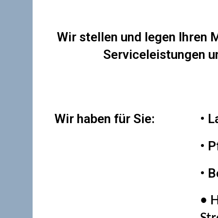
Wir stellen und legen Ihren 
Serviceleistungen u
Wir haben für Sie:
• 
• P
•
• B
• H
St